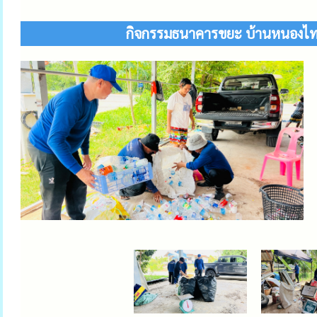
กิจกรรมธนาคารขยะ บ้านหนองไทร 