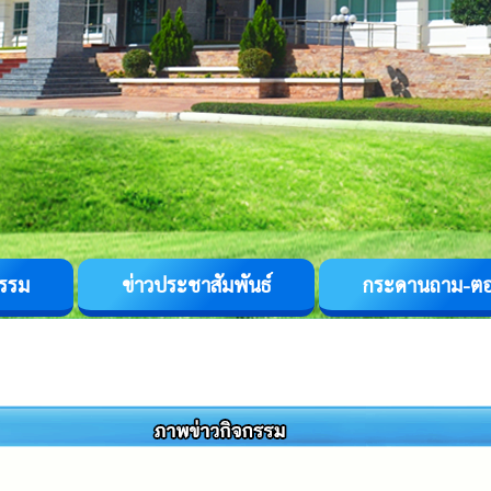
กรรม
ข่าวประชาสัมพันธ์
กระดานถาม-ต