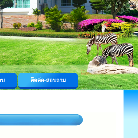
อบ
ติดต่อ-สอบถาม