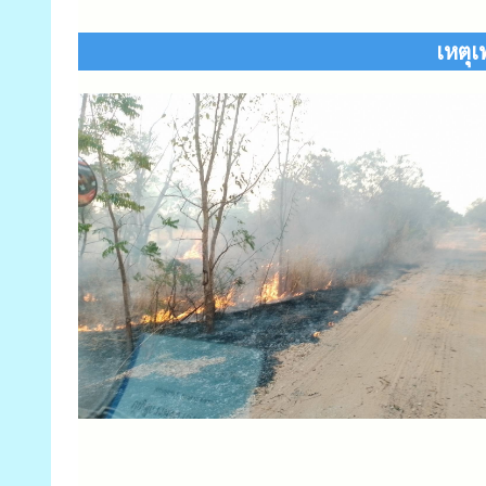
เหตุเ